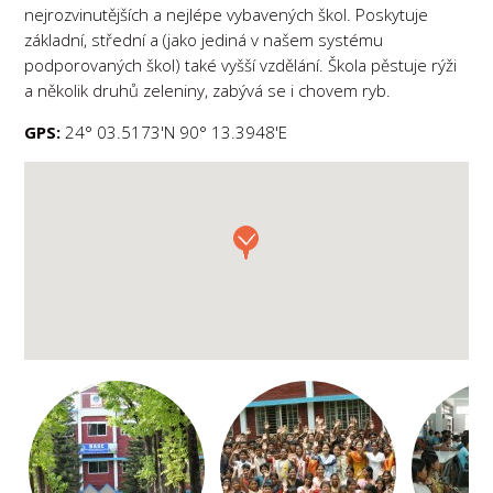
nejrozvinutějších a nejlépe vybavených škol. Poskytuje
základní, střední a (jako jediná v našem systému
podporovaných škol) také vyšší vzdělání. Škola pěstuje rýži
a několik druhů zeleniny, zabývá se i chovem ryb.
GPS:
24° 03.5173'N 90° 13.3948'E