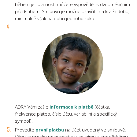
během její platnosti můžete vypovědět s dvouměsíčním
předstihem. Smlouvu je možné uzavřít i na kratší dobu,
minimálně však na dobu jednoho roku.
ADRA Vám zašle
informace k platbě
(částka,
frekvence plateb, číslo účtu, variabilní a specifický
symbol).
Proveďte
první platbu
na účet uvedený ve smlouvě.
Věnujte prosím pozornost variabilnímu a specifickému