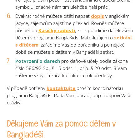
symbolu, značně nám tím ulehčíte naši práci.
Dvakrát ročně můžete dítěti napsat
dopis
v anglickém
jazyce, zájemcům zajistíme překlad. Rovněž můžete
přispět do
Kasičky radosti
, z níž pořídíme dárek všem
dětem v programu BanglaKids. Máte-li zájem o
setkání
s dítětem
, zařadíme Vás do pořadníku a po nějaké
době se můžete s dítětem v Bangladéši setkat.
Potvrzení o darech
pro daňové účely podle zákona
číslo 586/92 Sb., § 15 odst. 1, příp. § 20 odst. 8 Vám
zašleme vždy na začátku roku za rok předešlý.
V případě potřeby
kontaktujte
prosím koordinátorku
programu BanglaKids. Ráda Vám poradí, příp. zodpoví Vaše
otázky.
Děkujeme Vám za pomoc dětem v
Bangladéši.