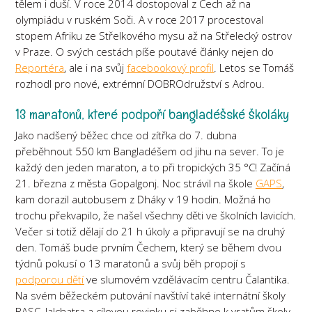
tělem i duší. V roce 2014 dostopoval z Čech až na
olympiádu v ruském Soči. A v roce 2017 procestoval
stopem Afriku ze Střelkového mysu až na Střelecký ostrov
v Praze. O svých cestách píše poutavé články nejen do
Reportéra
, ale i na svůj
facebookový profil
. Letos se Tomáš
rozhodl pro nové, extrémní DOBROdružství s Adrou.
13 maratonů, které podpoří bangladéšské školáky
Jako nadšený běžec chce od zítřka do 7. dubna
přeběhnout 550 km Bangladéšem od jihu na sever. To je
každý den jeden maraton, a to při tropických 35 °C! Začíná
21. března z města Gopalgonj. Noc strávil na škole
GAPS
,
kam dorazil autobusem z Dháky v 19 hodin. Možná ho
trochu překvapilo, že našel všechny děti ve školních lavicích.
Večer si totiž dělají do 21 h úkoly a připravují se na druhý
den. Tomáš bude prvním Čechem, který se během dvou
týdnů pokusí o 13 maratonů a svůj běh propojí s
podporou dětí
ve slumovém vzdělávacím centru Čalantika.
Na svém běžeckém putování navštíví také internátní školy
BASC
,
Jalchatra
a cílovou rovinku si zaběhne k vratům školy