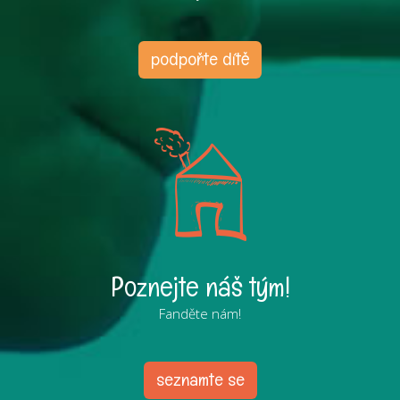
podpořte dítě
Poznejte náš tým!
Fanděte nám!
seznamte se