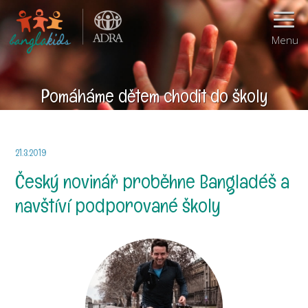
Menu
Pomáháme dětem chodit do školy
21.3.2019
Český novinář proběhne Bangladéš a
navštíví podporované školy