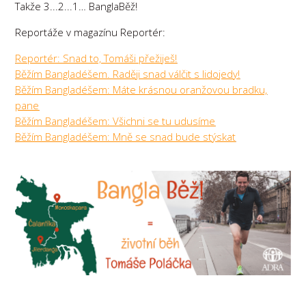
Takže 3...2...1… BanglaBěž!
Reportáže v magazínu Reportér:
Reportér: Snad to, Tomáši přežiješ!
Běžím Bangladéšem. Raději snad válčit s lidojedy!
Běžím Bangladéšem: Máte krásnou oranžovou bradku,
pane
Běžím Bangladéšem: Všichni se tu udusíme
Běžím Bangladéšem: Mně se snad bude stýskat