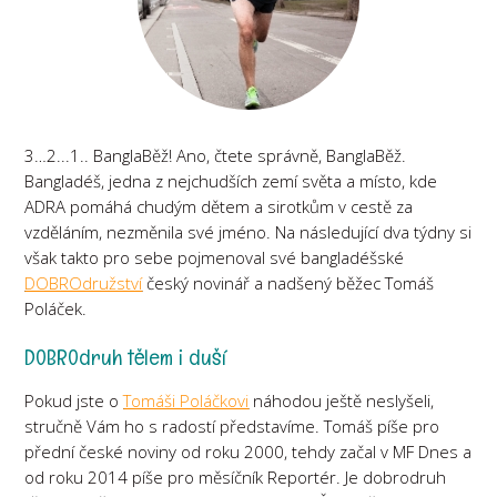
3…2...1.. BanglaBěž! Ano, čtete správně, BanglaBěž.
Bangladéš, jedna z nejchudších zemí světa a místo, kde
ADRA pomáhá chudým dětem a sirotkům v cestě za
vzděláním, nezměnila své jméno. Na následující dva týdny si
však takto pro sebe pojmenoval své bangladéšské
DOBROdružství
český novinář a nadšený běžec Tomáš
Poláček.
DOBROdruh tělem i duší
Pokud jste o
Tomáši Poláčkovi
náhodou ještě neslyšeli,
stručně Vám ho s radostí představíme. Tomáš píše pro
přední české noviny od roku 2000, tehdy začal v MF Dnes a
od roku 2014 píše pro měsíčník Reportér. Je dobrodruh