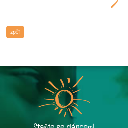
zpět
Staňte se dárcem!