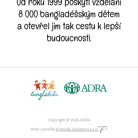
Od roku 1999 poskytl vzdělání
8 000 bangladéšským dětem
a otevřel jim tak cestu k lepší
budoucnosti.
Copyright © 2026 ADRA
Web vytvořila
B Media Solutions s.r.o.