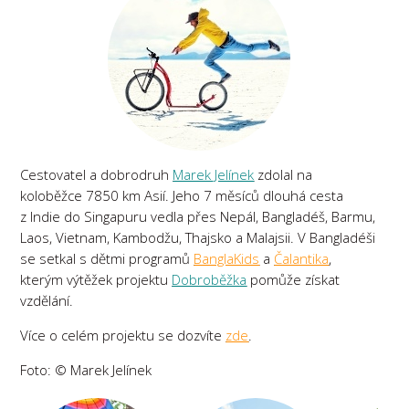
Cestovatel a dobrodruh
Marek Jelínek
zdolal na
koloběžce 7850 km Asií. Jeho 7 měsíců dlouhá cesta
z Indie do Singapuru vedla přes Nepál, Bangladéš, Barmu,
Laos, Vietnam, Kambodžu, Thajsko a Malajsii. V Bangladéši
se setkal s dětmi programů
BanglaKids
a
Čalantika
,
kterým výtěžek projektu
Dobroběžka
pomůže získat
vzdělání.
Více o celém projektu se dozvíte
zde
.
Foto: © Marek Jelínek