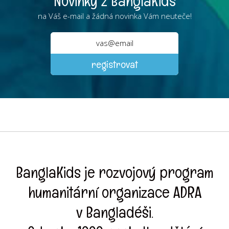
Novinky z BanglaKids
na Váš e-mail a žádná novinka Vám neuteče!
BanglaKids je rozvojový program
humanitární organizace ADRA
v Bangladéši.