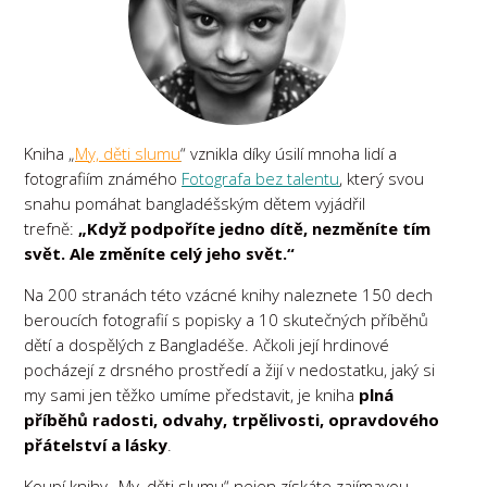
Kniha „
My, děti slumu
“ vznikla díky úsilí mnoha lidí a
fotografiím známého
Fotografa bez talentu
, který svou
snahu pomáhat bangladéšským dětem vyjádřil
trefně:
„Když podpoříte jedno dítě, nezměníte tím
svět. Ale změníte celý jeho svět.“
Na 200 stranách této vzácné knihy naleznete 150 dech
beroucích fotografií s popisky a 10 skutečných příběhů
dětí a dospělých z Bangladéše. Ačkoli její hrdinové
pocházejí z drsného prostředí a žijí v nedostatku, jaký si
my sami jen těžko umíme představit, je kniha
plná
příběhů radosti, odvahy, trpělivosti, opravdového
přátelství a lásky
.
Koupí knihy „My, děti slumu“ nejen získáte zajímavou