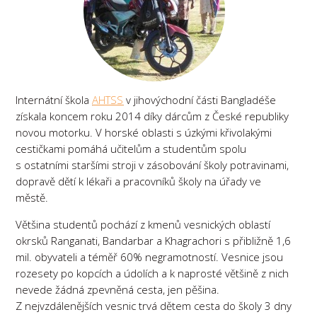
Internátní škola
AHTSS
v jihovýchodní části Bangladéše
získala koncem roku 2014 díky dárcům z České republiky
novou motorku. V horské oblasti s úzkými křivolakými
cestičkami pomáhá učitelům a studentům spolu
s ostatními staršími stroji v zásobování školy potravinami,
dopravě dětí k lékaři a pracovníků školy na úřady ve
městě.
Většina studentů pochází z kmenů vesnických oblastí
okrsků Ranganati, Bandarbar a Khagrachori s přibližně 1,6
mil. obyvateli a téměř 60% negramotností. Vesnice jsou
rozesety po kopcích a údolích a k naprosté většině z nich
nevede žádná zpevněná cesta, jen pěšina.
Z nejvzdálenějších vesnic trvá dětem cesta do školy 3 dny