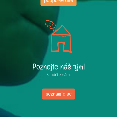
podpořte dítě
Poznejte náš tým!
Fanděte nám!
seznamte se