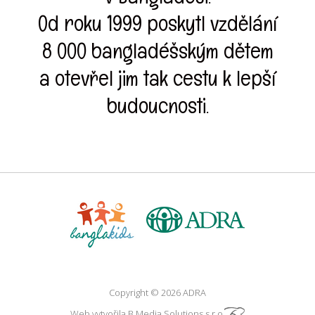
Od roku 1999 poskytl vzdělání
8 000 bangladéšským dětem
a otevřel jim tak cestu k lepší
budoucnosti.
Copyright © 2026 ADRA
Web vytvořila
B Media Solutions s.r.o.