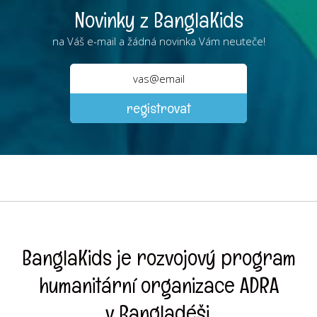
Novinky z BanglaKids
na Váš e-mail a žádná novinka Vám neuteče!
BanglaKids je rozvojový program
humanitární organizace ADRA
v Bangladéši.