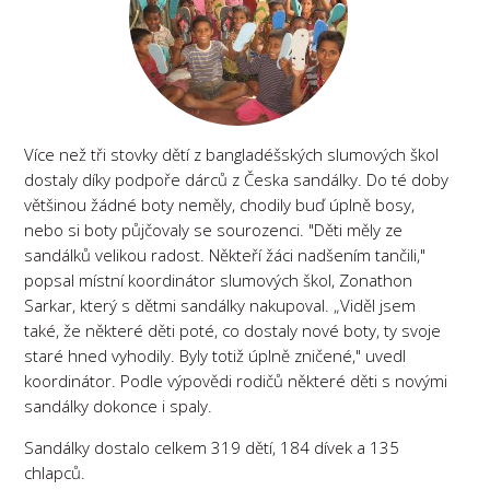
Více než tři stovky dětí z bangladéšských slumových škol
dostaly díky podpoře dárců z Česka sandálky. Do té doby
většinou žádné boty neměly, chodily buď úplně bosy,
nebo si boty půjčovaly se sourozenci. "Děti měly ze
sandálků velikou radost. Někteří žáci nadšením tančili,"
popsal místní koordinátor slumových škol, Zonathon
Sarkar, který s dětmi sandálky nakupoval. „Viděl jsem
také, že některé děti poté, co dostaly nové boty, ty svoje
staré hned vyhodily. Byly totiž úplně zničené," uvedl
koordinátor. Podle výpovědi rodičů některé děti s novými
sandálky dokonce i spaly.
Sandálky dostalo celkem 319 dětí, 184 dívek a 135
chlapců.