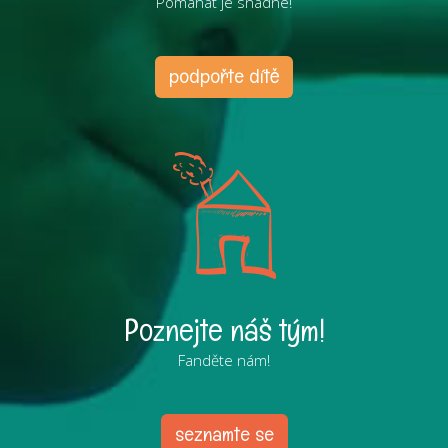
Pomáhat je snadné!
podpořte dítě
Poznejte náš tým!
Fanděte nám!
seznamte se