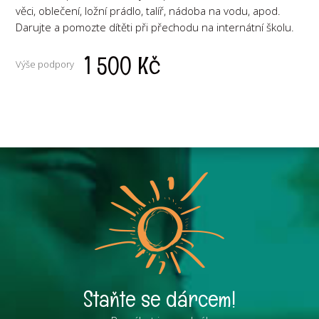
věci, oblečení, ložní prádlo, talíř, nádoba na vodu, apod.
Darujte a pomozte dítěti při přechodu na internátní školu.
1 500 Kč
Výše podpory
Staňte se dárcem!