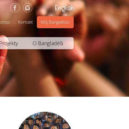
English
-shop
Kontakt
Můj BanglaKids
Projekty
O Bangladéši