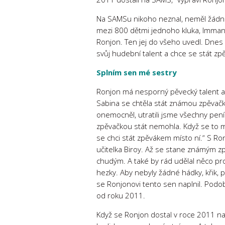
Na SAMSu nikoho neznal, neměl žádné 
mezi 800 dětmi jednoho kluka, Immanu
Ronjon. Ten jej do všeho uvedl. Dnes s
svůj hudební talent a chce se stát z
Splním sen mé sestry
Ronjon má nesporný pěvecký talent a
Sabina se chtěla stát známou zpěvačk
onemocněl, utratili jsme všechny pení
zpěvačkou stát nemohla. Když se to m
se chci stát zpěvákem místo ní.“ S R
učitelka Biroy. Až se stane známým
chudým. A také by rád udělal něco pro 
hezky. Aby nebyly žádné hádky, křik, 
se Ronjonovi tento sen naplnil. Podobně
od roku 2011.
Když se Ronjon dostal v roce 2011 na