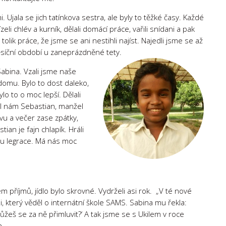
. Ujala se jich tatínkova sestra, ale byly to těžké časy. Každé
lízeli chlév a kurník, dělali domácí práce, vařili snídani a pak
tolik práce, že jsme se ani nestihli najíst. Najedli jsme se až
ěsíční období u zaneprázdněné tety.
abina. Vzali jsme naše
 domu. Bylo to dost daleko,
lo to o moc lepší. Dělali
al nám Sebastian, manžel
tvu a večer zase zpátky,
tian je fajn chlapík. Hráli
tu legrace. Má nás moc
 příjmů, jídlo bylo skrovné. Vydrželi asi rok. „V té nové
, který věděl o internátní škole SAMS. Sabina mu řekla:
eš se za ně přimluvit?‘ A tak jsme se s Ukilem v roce
n.