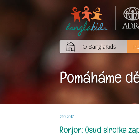
O BanglaKids
Po
Pomáháme dět
2.10.2017
Ronjon: Osud sirotka za