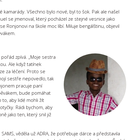
kamarády. Všechno bylo nové, byl to šok. Pak ale našel
el se jmenoval, který pocházel ze stejné vesnice jako
e Ronjonovi na škole moc líbí. Miluje bengálštinu, objevil
pěvákem.
 pořád zpívá. „Moje sestra
ou. Ale když tatínek
ze za léčení. Proto se
ojí sestře nepovedlo, tak
onjonem pracuje paní
 zpěvákem, bude pomáhat
to, aby lidé mohli žít
potyčky. Rádi bychom, aby
 jako ten, který snil již
 SAMS, věděla už ADRA, že potřebuje dárce a představila