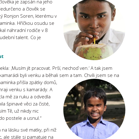
 člověka je zapsán na jeho
předurčeno a člověk se
tý Ronjon Soren, kterému v
 maminka. Hříčkou osudu se
kal náhradní rodiče v 8
udební talent. Co je
ut
la: ‚Musím jít pracovat. Prší, nechoď ven.‘ A tak jsem
kamarádi byli venku a běhali sem a tam. Chvíli jsem se
na
 maminka přišla zpátky domů,
 hraji venku s kamarády. A
ytla mě za ruku a odvedla
a špinavé věci za čisté,
sím Tě, už nikdy nic
 do postele a usnul.“
na lásku své matky, při níž
c, ale stále si pamatuje na