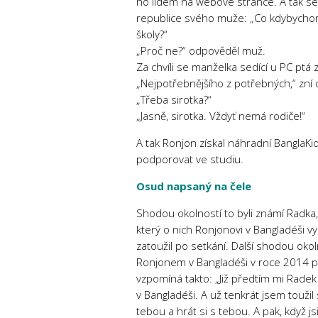
ho lidem na webové stránce. A tak se
republice svého muže: „Co kdybychom 
školy?“
„Proč ne?“ odpověděl muž.
Za chvíli se manželka sedící u PC ptá
„Nejpotřebnějšího z potřebných,“ zní
„Třeba sirotka?“
„Jasně, sirotka. Vždyť nemá rodiče!“
A tak Ronjon získal náhradní BanglaKid
podporovat ve studiu.
Osud napsaný na čele
Shodou okolností to byli známí Radka,
který o nich Ronjonovi v Bangladéši v
zatoužil po setkání. Další shodou oko
Ronjonem v Bangladéši v roce 2014 p
vzpomíná takto: „Již předtím mi Radek
v Bangladéši. A už tenkrát jsem toužil 
tebou a hrát si s tebou. A pak, když jsi