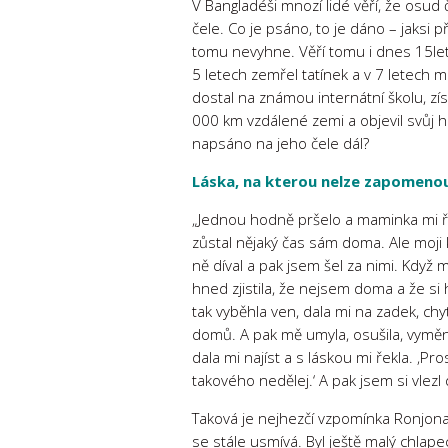
V Bangladéši mnozí lidé věří, že osud
čele. Co je psáno, to je dáno – jaksi 
tomu nevyhne. Věří tomu i dnes 15le
5 letech zemřel tatínek a v 7 letech
dostal na známou internátní školu, zís
000 km vzdálené zemi a objevil svůj h
napsáno na jeho čele dál?
Láska, na kterou nelze zapomeno
„Jednou hodně pršelo a maminka mi řek
zůstal nějaký čas sám doma. Ale moji 
ně díval a pak jsem šel za nimi. Když
hned zjistila, že nejsem doma a že si
tak vyběhla ven, dala mi na zadek, ch
domů. A pak mě umyla, osušila, vyměnil
dala mi najíst a s láskou mi řekla. ‚Pro
takového nedělej.‘ A pak jsem si vlezl
Taková je nejhezčí vzpomínka Ronjona 
se stále usmívá. Byl ještě malý chlape