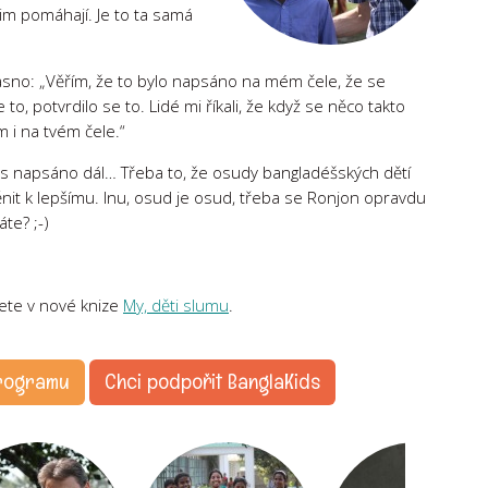
 jim pomáhají. Je to ta samá
asno: „Věřím, že to bylo napsáno na mém čele, že se
 to, potvrdilo se to. Lidé mi říkali, že když se něco takto
 i na tvém čele.“
ás napsáno dál… Třeba to, že osudy bangladéšských dětí
t k lepšímu. Inu, osud je osud, třeba se Ronjon opravdu
te? ;-)
dete v nové knize
My, děti slumu
.
programu
Chci podpořit BanglaKids