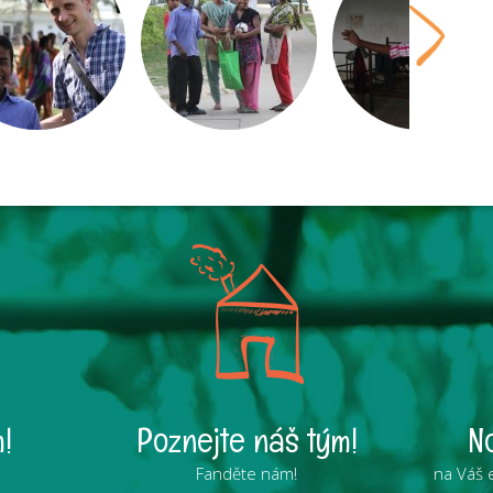
!
Poznejte náš tým!
N
Fanděte nám!
na Váš 