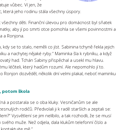
atuje vůbec. Ví jen, že
 která jeho rodinu stála všechny úspory.
t všechny děti. Finanční úlevou pro domácnost byl sňatek
matky, aby jí po smrti otce pomohla se všemi povinnostmi a
la a Ronjona.
kdy se to stalo, neměli co jíst. Sabinina tchyně řekla jejich
ku a nachytej nějaké ryby.“ Maminka šla k rybníku, a když
edovatý had. Tchán Sabiny přispěchal a usekl mu hlavu.
 léčiteli, který hadům rozumí. Ale nepomohlo jí to.
o Ronjon dozvěděl, několik dní velmi plakal, neboť maminku
e, potom škola
tečná a postarala se o oba kluky. Vesničanům se ale
snulých rodičů. Předvolali ji k radě starších a zeptali se:
m?“ Vysvětlení se jim nelíbilo, a tak rozhodli, že se musí
 svého muže. Než odjela, dala klukům telefonní číslo a
 kontaktujte mě.“