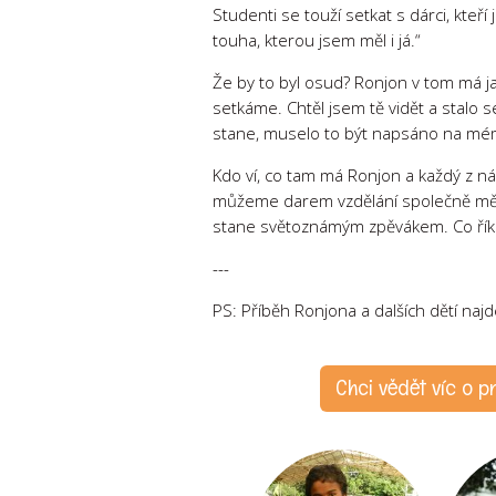
Studenti se touží setkat s dárci, kteří
touha, kterou jsem měl i já.“
Že by to byl osud? Ronjon v tom má j
setkáme. Chtěl jsem tě vidět a stalo se
stane, muselo to být napsáno na mém
Kdo ví, co tam má Ronjon a každý z n
můžeme darem vzdělání společně měni
stane světoznámým zpěvákem. Co říká
---
PS: Příběh Ronjona a dalších dětí naj
Chci vědět víc o 