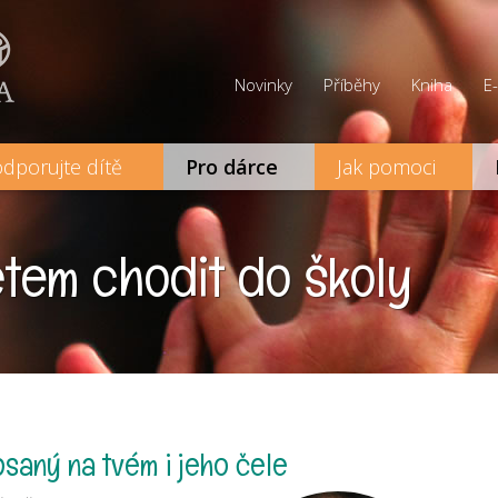
Novinky
Příběhy
Kniha
E
dporujte dítě
Pro dárce
Jak pomoci
em chodit do školy
psaný na tvém i jeho čele