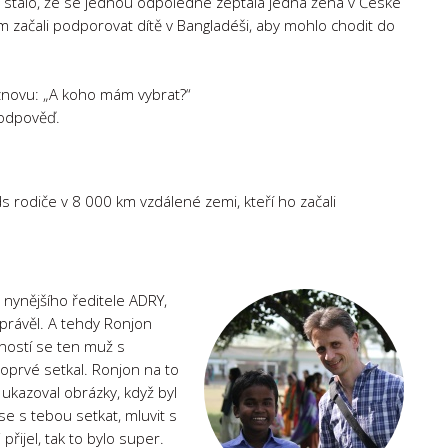
 stalo, že se jednou odpoledne zeptala jedna žena v České
začali podporovat dítě v Bangladéši, aby mohlo chodit do
 znovu: „A koho mám vybrat?“
 odpověď.
s rodiče v 8 000 km vzdálené zemi, kteří ho začali
 nynějšího ředitele ADRY,
yprávěl. A tehdy Ronjon
lností se ten muž s
oprvé setkal. Ronjon na to
 ukazoval obrázky, když byl
se s tebou setkat, mluvit s
 přijel, tak to bylo super.