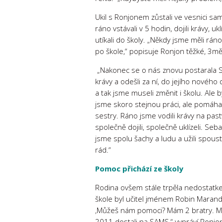
Ukil s Ronjonem zůstali ve vesnici sami
ráno vstávali v 5 hodin, dojili krávy, uk
utíkali do školy. „Někdy jsme měli ráno 
po škole,“ popisuje Ronjon těžké, 3m
„Nakonec se o nás znovu postarala S
krávy a odešli za ní, do jejího nového
a tak jsme museli změnit i školu. Ale by
jsme skoro stejnou práci, ale pomáh
sestry. Ráno jsme vodili krávy na pas
společně dojili, společně uklízeli. Sebas
jsme spolu šachy a ludu a užili spous
rád.“
Pomoc přichází ze školy
Rodina ovšem stále trpěla nedostatkem
škole byl učitel jménem Robin Marandi
‚Můžeš nám pomoci? Mám 2 bratry. Můž
2011 dostali na SAMS,“ vypráví Ronjo