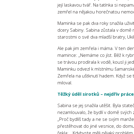
její laskavou tvář. Na tatínka si nepam
zemřel na nějakou horečnatou nemoc,
Maminka se pak dva roky snažila uživi
dcery Sabiny. Sabina zůstala v domě 
starostmi o své dva mladší bratry, Uki
Ale pak jim zemřela i máma. V ten den, 
mamince: „Nemáme co jíst. Běž k rybní
se trávou prodírala k vodě, kousl ji j
Maminku odvezl k místnímu šamanskému
Zemřela na uštknutí hadem. Když se t
miloval.
Těžký úděl sirotků – nejdřív prác
Sabina se jej snažila utěšit. Byla sta
nezamlouvalo, že bydlí v domě svých ze
„Proč bydlíš tady a ne se svým manžele
přestěhovat do jiné vesnice, do domu
řekla: „Kdybyste měli nějaký problém,