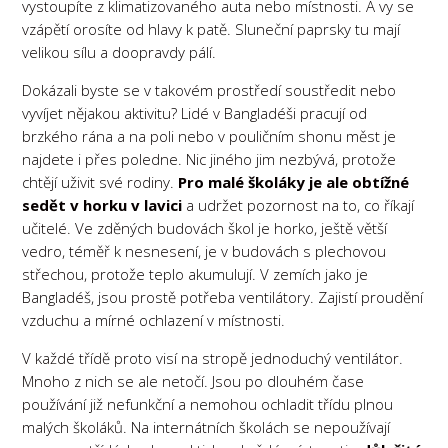
vystoupíte z klimatizovaného auta nebo místnosti. A vy se
vzápětí orosíte od hlavy k patě. Sluneční paprsky tu mají
velikou sílu a doopravdy pálí.
Dokázali byste se v takovém prostředí soustředit nebo
vyvíjet nějakou aktivitu? Lidé v Bangladéši pracují od
brzkého rána a na poli nebo v pouličním shonu měst je
najdete i přes poledne. Nic jiného jim nezbývá, protože
chtějí uživit své rodiny.
Pro malé školáky je ale obtížné
sedět v horku v lavici
a udržet pozornost na to, co říkají
učitelé. Ve zděných budovách škol je horko, ještě větší
vedro, téměř k nesnesení, je v budovách s plechovou
střechou, protože teplo akumulují. V zemích jako je
Bangladéš, jsou prostě potřeba ventilátory. Zajistí proudění
vzduchu a mírné ochlazení v místnosti.
V každé třídě proto visí na stropě jednoduchý ventilátor.
Mnoho z nich se ale netočí. Jsou po dlouhém čase
používání již nefunkční a nemohou ochladit třídu plnou
malých školáků. Na internátních školách se nepoužívají