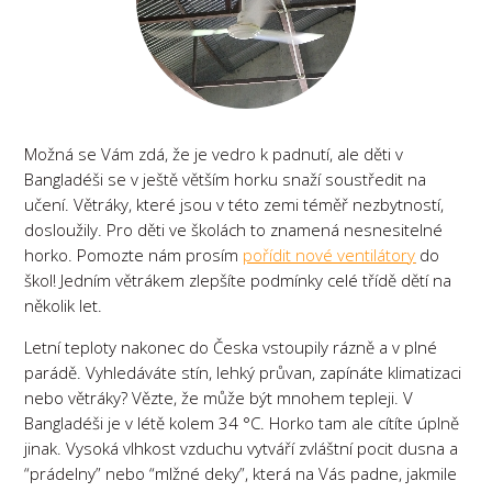
Možná se Vám zdá, že je vedro k padnutí, ale děti v
Bangladéši se v ještě větším horku snaží soustředit na
učení. Větráky, které jsou v této zemi téměř nezbytností,
dosloužily. Pro děti ve školách to znamená nesnesitelné
horko. Pomozte nám prosím
pořídit nové ventilátory
do
škol! Jedním větrákem zlepšíte podmínky celé třídě dětí na
několik let.
Letní teploty nakonec do Česka vstoupily rázně a v plné
parádě. Vyhledáváte stín, lehký průvan, zapínáte klimatizaci
nebo větráky? Vězte, že může být mnohem tepleji. V
Bangladéši je v létě kolem 34 °C. Horko tam ale cítíte úplně
jinak. Vysoká vlhkost vzduchu vytváří zvláštní pocit dusna a
“prádelny” nebo “mlžné deky”, která na Vás padne, jakmile