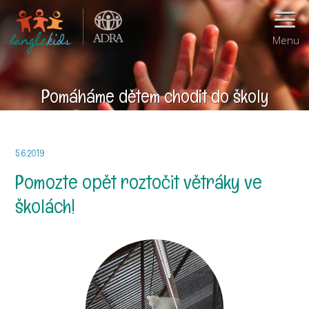
Menu
Pomáháme dětem chodit do školy
5.6.2019
Pomozte opět roztočit větráky ve
školách!