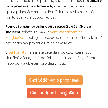
pouze ve třídách, ale prakticky v každé místnosti -
důležité
jsou především v ložnicích
, kde v jedné velké místnosti
spí na palandách mnoho dětí. Cirkulace vzduchu zlepší
kvalitu spánku a odpočinku dětí.
Pomozte nám prosím opět roztočit větráky ve
školách!
Pořiďte za 945 Kč
ventilátor dětem do
Bangladéše
. Touto jednorázovou částkou zlepšíte celé třídě
dětí podmínky pro studium na několik let.
V
Dárkomatu
naleznete také další položky, které jsou
aktuálně v Bangladéši potřeba - například obědy dětem
nebo boty a oblečení pro děti v nouzi.
Chci vědět víc o programu
Chci podpořit BanglaKids