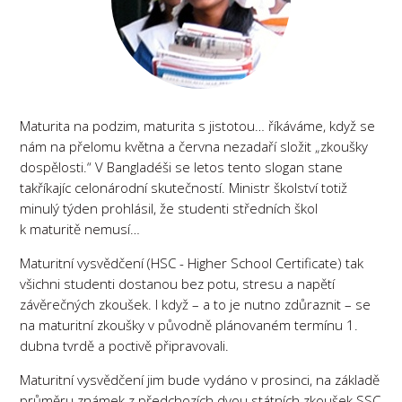
Maturita na podzim, maturita s jistotou… říkáváme, když se
nám na přelomu května a června nezadaří složit „zkoušky
dospělosti.“ V Bangladéši se letos tento slogan stane
takříkajíc celonárodní skutečností. Ministr školství totiž
minulý týden prohlásil, že studenti středních škol
k maturitě nemusí…
Maturitní vysvědčení (HSC - Higher School Certificate) tak
všichni studenti dostanou bez potu, stresu a napětí
závěrečných zkoušek. I když – a to je nutno zdůraznit – se
na maturitní zkoušky v původně plánovaném termínu 1.
dubna tvrdě a poctivě připravovali.
Maturitní vysvědčení jim bude vydáno v prosinci, na základě
průměru známek z předchozích dvou státních zkoušek SSC