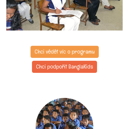
Chci vědět víc o programu
Chci podpořit BanglaKids