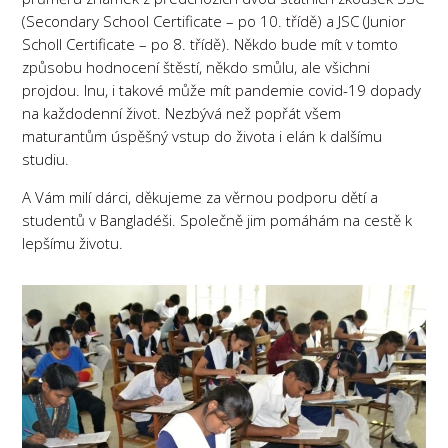
(Secondary School Certificate – po 10. třídě) a JSC (Junior
Scholl Certificate – po 8. třídě). Někdo bude mít v tomto
způsobu hodnocení štěstí, někdo smůlu, ale všichni
projdou. Inu, i takové může mít pandemie covid-19 dopady
na každodenní život. Nezbývá než popřát všem
maturantům úspěšný vstup do života i elán k dalšímu
studiu.
A Vám milí dárci, děkujeme za věrnou podporu dětí a
studentů v Bangladéši. Společně jim pomáhám na cestě k
lepšímu životu.