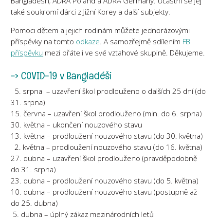
Bangladesh, ADRA Poland a ADRA Germany. Účastní se jej
také soukromí dárci z Jižní Korey a další subjekty.
Pomoci dětem a jejich rodinám můžete jednorázovými
příspěvky na tomto
odkaze
. A samozřejmě sdílením
FB
příspěvku
mezi přáteli ve své vztahové skupině. Děkujeme.
-> COVID-19 v Bangladéši
5. srpna – uzavření škol prodlouženo o dalších 25 dní (do
31. srpna)
15. června – uzavření škol prodlouženo (min. do 6. srpna)
30. května – ukončení nouzového stavu
13. května – prodloužení nouzového stavu (do 30. května)
2. května – prodloužení nouzového stavu (do 16. května)
27. dubna – uzavření škol prodlouženo (pravděpodobně
do 31. srpna)
23. dubna – prodloužení nouzového stavu (do 5. května)
10. dubna – prodloužení nouzového stavu (postupně až
do 25. dubna)
5. dubna – úplný zákaz mezinárodních letů