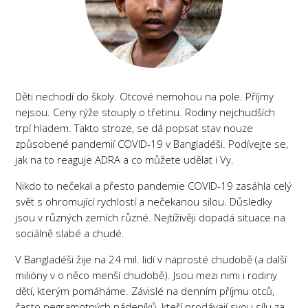
Děti nechodí do školy. Otcové nemohou na pole. Příjmy
nejsou. Ceny rýže stouply o třetinu. Rodiny nejchudších
trpí hladem. Takto stroze, se dá popsat stav nouze
způsobené pandemií COVID-19 v Bangladéši. Podívejte se,
jak na to reaguje ADRA a co můžete udělat i Vy.
Nikdo to nečekal a přesto pandemie COVID-19 zasáhla celý
svět s ohromující rychlostí a nečekanou silou. Důsledky
jsou v různých zemích různé. Nejtíživěji dopadá situace na
sociálně slabé a chudé.
V Bangladéši žije na 24 mil. lidí v naprosté chudobě (a další
milióny v o něco menší chudobě). Jsou mezi nimi i rodiny
dětí, kterým pomáháme. Závislé na denním příjmu otců,
často negramotných nádeníků, kteří prodávají svou sílu za