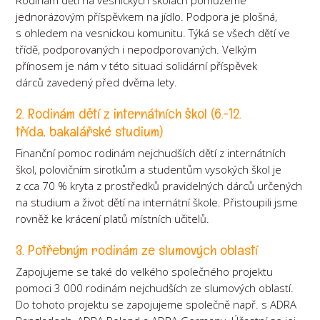
Rodinám dětí na vesnických školách pomůžeme
jednorázovým příspěvkem na jídlo. Podpora je plošná,
s ohledem na vesnickou komunitu. Týká se všech dětí ve
třídě, podporovaných i nepodporovaných. Velkým
přínosem je nám v této situaci solidární příspěvek
dárců zavedený před dvěma lety.
2. Rodinám dětí z internátních škol (6.-12.
třída, bakalářské studium)
Finanční pomoc rodinám nejchudších dětí z internátních
škol, polovičním sirotkům a studentům vysokých škol je
z cca 70 % kryta z prostředků pravidelných dárců určených
na studium a život dětí na internátní škole. Přistoupili jsme
rovněž ke krácení platů místních učitelů.
3. Potřebným rodinám ze slumových oblastí
Zapojujeme se také do velkého společného projektu
pomoci 3 000 rodinám nejchudších ze slumových oblastí.
Do tohoto projektu se zapojujeme společně např. s ADRA